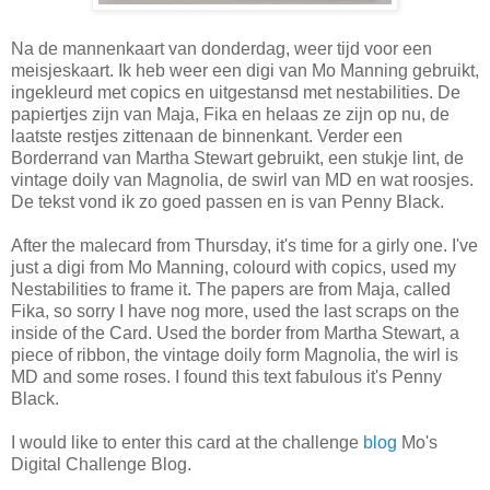
Na de mannenkaart van donderdag, weer tijd voor een
meisjeskaart. Ik heb weer een digi van Mo Manning gebruikt,
ingekleurd met copics en uitgestansd met nestabilities. De
papiertjes zijn van Maja, Fika en helaas ze zijn op nu, de
laatste restjes zittenaan de binnenkant. Verder een
Borderrand van Martha Stewart gebruikt, een stukje lint, de
vintage doily van Magnolia, de swirl van MD en wat roosjes.
De tekst vond ik zo goed passen en is van Penny Black.
After the malecard from Thursday, it's time for a girly one. I've
just a digi from Mo Manning, colourd with copics, used my
Nestabilities to frame it. The papers are from Maja, called
Fika, so sorry I have nog more, used the last scraps on the
inside of the Card. Used the border from Martha Stewart, a
piece of ribbon, the vintage doily form Magnolia, the wirl is
MD and some roses. I found this text fabulous it's Penny
Black.
I would like to enter this card at the challenge
blog
Mo's
Digital Challenge Blog.