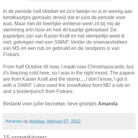
In de periode half oktober tot zo'n beetje nu is er weinig aan
kerstkaartjes gemaakt, terwijl dat er juist de periode voor
was. Maar met dit heerlijke winterse weer zit bij mij de
stemming erin hoor en heb dit kaartje geknutsed. De
papiertjes zijn van Kaiser Kraft en het stempeltje weet ik
niet, gekregen met een SWAP. Verder de sneeuwvlokken
van MS en een rub on gebruikt en de randpons is van
Fiskars.
From half Octobre till now, I made now Christmasscards, but
it's freezing cold here, so I was in the right mood. The papers
are from Kaiser Kraft and the stamp.....I don't know, I got it
with a SWAP. I also used the snowflakes from MD a rub on
and a borderpunch from Fiskars.
Bedankt voor jullie bezoekje, lieve groetjes
Amanda
Amanda
op
dinsdag, februari 07, 2012
15 opmerkingen: