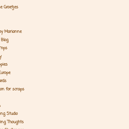
e Groetjes
 by Marianne
 Blog
amps
y
ppies
Europe
ards
ion for scraps
n
ng Studio
ing Thoughts