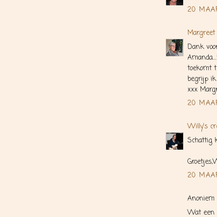
20 MAA
Margreet
Dank voor
Amanda...
toekomt te
begrijp ik
xxx Marg
20 MAA
Willy's cr
Schattig 
Groetjes,W
20 MAA
Anoniem 
Wat een l