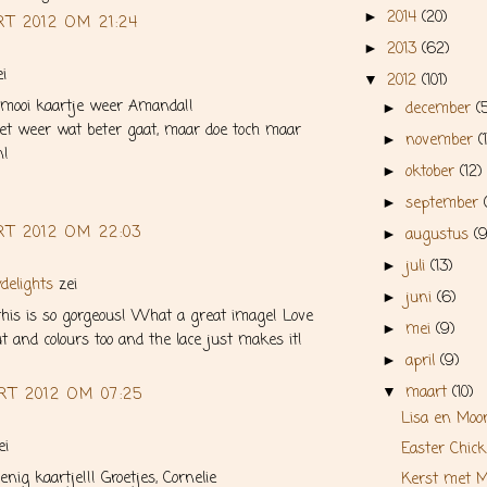
2014
(20)
►
T 2012 OM 21:24
2013
(62)
►
i
2012
(101)
▼
mooi kaartje weer Amanda!!
december
(
►
het weer wat beter gaat, maar doe toch maar
november
(
►
n!
oktober
(12)
►
september
►
RT 2012 OM 22:03
augustus
(9
►
juli
(13)
►
delights
zei
juni
(6)
►
is is so gorgeous! What a great image! Love
mei
(9)
►
ut and colours too and the lace just makes it!
april
(9)
►
maart
(10)
▼
RT 2012 OM 07:25
Lisa en Moo
ei
Easter Chick
nig kaartje!!! Groetjes, Cornelie
Kerst met 