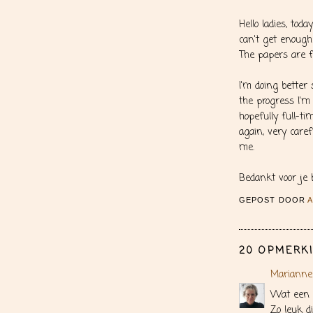
Hello ladies, tod
can't get enough
The papers are 
I'm doing better 
the progress I'm
hopefully full-t
again, very caref
me.
Bedankt voor je 
GEPOST DOOR
20 OPMERKI
Marianne
Wat een 
Zo leuk d