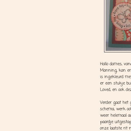
Hallo dames, va
Manning, kan er
is ingekleurd me
er een stukje bu
Loved, en ook dez
Verder gaat het g
schema, werk oo
weer helemaal aa
paardje uitgesta
onze laatste rit