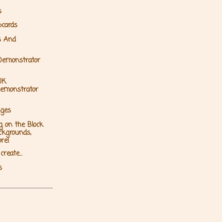
s
pcards
s And
Demonstrator
UK
emonstrator
nges
g on the Block
ckgrounds,
re!
reate...
s