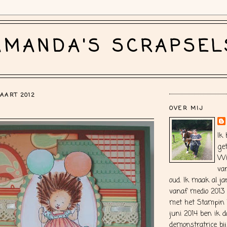
AMANDA'S SCRAPSEL
AART 2012
OVER MIJ
Ik
ge
Wi
van
oud. Ik maak al ja
vanaf medio 2013
met het Stampin 
juni 2014 ben ik d
demonstratrice bi