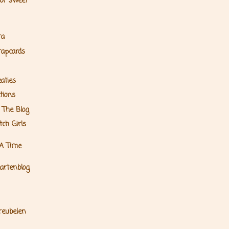
 or sweet
ra
rapcards
aties
tions
 The Blog
ch Girls
 A Time
artenblog
reubelen