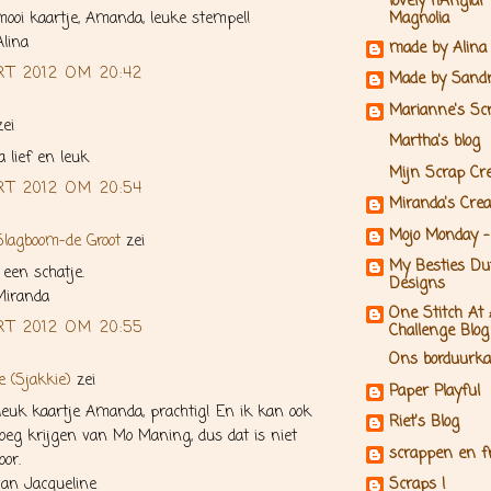
lovely hÄnglar
mooi kaartje, Amanda, leuke stempel!
Magnolia
Alina
made by Alina
RT 2012 OM 20:42
Made by Sand
Marianne's Sc
ei
Martha's blog
a lief en leuk
Mijn Scrap Cre
RT 2012 OM 20:54
Miranda's Crea
Mojo Monday -
Slagboom-de Groot
zei
My Besties Dut
een schatje.
Designs
Miranda
One Stitch At
RT 2012 OM 20:55
Challenge Blog
Ons borduurka
e (Sjakkie)
zei
Paper Playful
leuk kaartje Amanda, prachtig! En ik kan ook
Riet's Blog
eg krijgen van Mo Maning, dus dat is niet
scrappen en f
or.
van Jacqueline
Scraps !