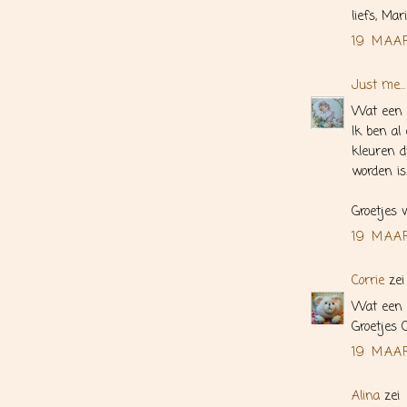
liefs, Ma
19 MAAR
Just me...
Wat een 
Ik ben al
kleuren d
worden is
Groetjes 
19 MAA
Corrie
zei
Wat een 
Groetjes C
19 MAAR
Alina
zei