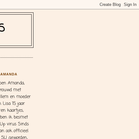
S
AMANDA
 ben Amanda,
trouwd met
llem en moeder
 Lisa 15 jaar
ren kaartjes,
 ben ik besmet
Up virus Sinds
an ook officieel
j SU geworden,