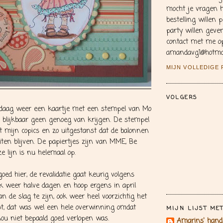
mocht je vragen 
bestelling willen 
party willen gev
contact met me op
amandavg1@hotma
MIJN VOLLEDIGE
VOLGERS
ndaag weer een kaartje met een stempel van Mo
 blijkbaar geen genoeg van krijgen. De stempel
t mijn copics en zo uitgestanst dat de balonnen
iten blijven. De papiertjes zijn van MME, Be
e lijn is nu helemaal op.
oed hier, de revalidatie gaat keurig volgens
k weer halve dagen en hoop ergens in april
n de slag te zijn, ook weer heel voorzichtig het
pt, dat was wel een hele overwinning omdat
MIJN LIJST ME
 nou niet bepaald goed verlopen was.
Amarins' han