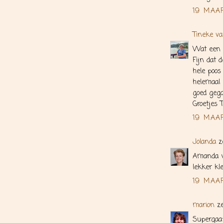
19 MAA
Tineke va
Wat een s
Fijn dat d
hele poos
helemaal 
goed gega
Groetjes 
19 MAAR
Jolanda
z
Amanda wa
lekker kl
19 MAAR
marion
ze
Supergaaf