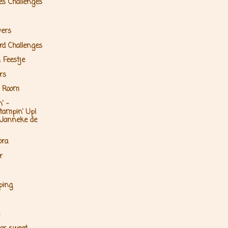
les Challenges
vers
rd Challenges
 Feestje
rs
t Room
' -
tampin' Up!
 Janneke de
ora
r
ping