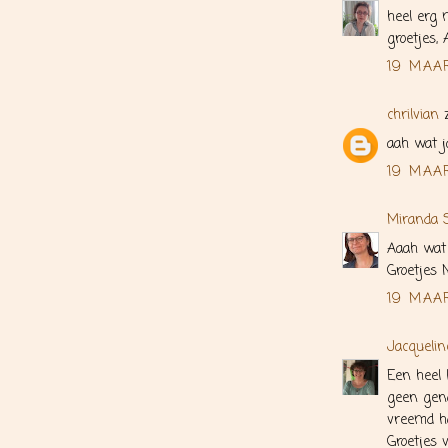
heel erg 
groetjes, 
19 MAA
chrilvian
z
aah wat j
19 MAA
Miranda 
Aaah wat 
Groetjes 
19 MAA
Jacquelin
Een heel 
geen geno
vreemd ho
Groetjes 