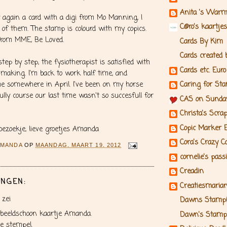
Anita 's Warm
ay again a card with a digi from Mo Manning, I
C@ro's kaartjes
 of them. The stamp is colourd with my copics.
from MME, Be Loved.
Cards By Kim
Cards created
step by step, the fysiotherapist is satisfied with
Cards etc. Euro
 making. I'm back to work half time, and
ime somewhere in April. I've been on my horse
Caring for St
ully course our last time wasn't so succesfull for
CAS on Sunda
Christa's Scra
Copic Marker 
bezoekje, lieve groetjes Amanda
Cora's Crazy C
AMANDA
OP
MAANDAG, MAART 19, 2012
cornelie's pass
Creadin
NGEN:
Creatiesmaria
zei
Dawns Stampi
beeldschoon kaartje Amanda.
Dawn's Stamp
ie stempel.