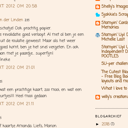
RT 2012 OM 20:58
Shelly's Image
Sjakkie's Scra
n der Linden
zei
Stampin' Card
Memories
chatje! Ook prachtig papier.
e revalidatie goed verloopt. Al met al ben je een
Stampin' Up! 
Michelle Last
 uit de roulatie geweest. Maar als het weer
goed komt, ben je het snel vergeten. En ook
Stampin' Up! 
Independent D
an met je paardje... superfijn!
POOTLES
Tineke
SU-per challe
T 2012 OM 21:01
The Cutest Blo
- Free Blog Ba
layouts and mo
ei
What I love to c
t een prachtige kaart, zoo mooi, en wat een
eurtjes!!! Heel mooi gedaan
willy's creation
T 2012 OM 21:11
BLOGARCHIEF
i
2018
(1)
►
 kaartje Amanda. Liefs, Marion