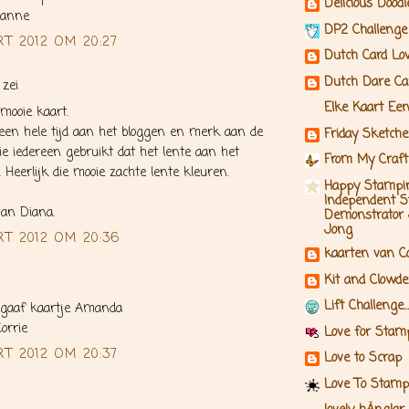
Delicious Dood
rianne
DP2 Challenge
T 2012 OM 20:27
Dutch Card Lo
Dutch Dare Ca
zei
Elke Kaart Een
mooie kaart.
 een hele tijd aan het bloggen en merk aan de
Friday Sketche
ie iedereen gebruikt dat het lente aan het
From My Craf
. Heerlijk die mooie zachte lente kleuren.
Happy Stampin
Independent S
van Diana.
Demonstrator
Jong
RT 2012 OM 20:36
kaarten van C
Kit and Clowde
Lift Challenge...
gaaf kaartje Amanda
orrie
Love for Stam
T 2012 OM 20:37
Love to Scrap
Love To Stamp