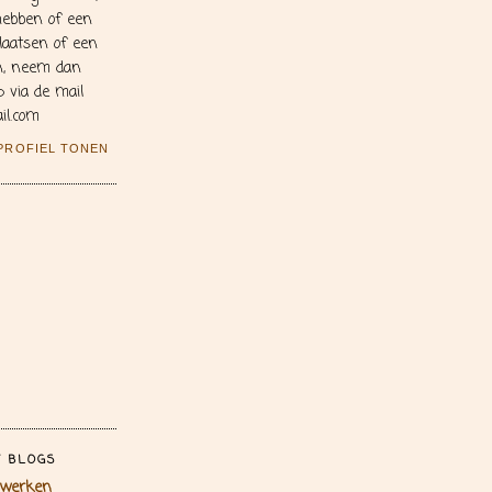
hebben of een
plaatsen of een
en, neem dan
 via de mail
il.com
 PROFIEL TONEN
T BLOGS
dwerken