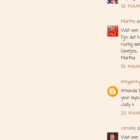
19 MAAR
Martha
ze
Wat een 
Fijn dat 
rustig aa
Groetjes,
Martha
19 MAA
Inkypinky
Amanda th
your layo
Judy x
20 MAA
cornelie
z
Wat een e