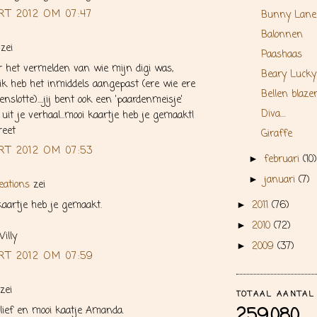
RT 2012 OM 07:47
Bunny Lane
Balonnen
zei
Paashaas
 het vermelden van wie mijn digi was,
Beary Lucky
.ik heb het inmiddels aangepast (ere wie ere
Bellen blaze
nslotte)....jij bent ook een 'paardenmeisje'
Diva....
 uit je verhaal...mooi kaartje heb je gemaakt!
reet
Giraffe
RT 2012 OM 07:53
februari
(10)
►
januari
(7)
►
eations
zei
kaartje heb je gemaakt.
2011
(76)
►
2010
(72)
►
illy
2009
(37)
►
RT 2012 OM 07:59
zei
TOTAAL AANTAL
259,080
ief en mooi kaatje Amanda.